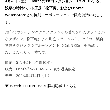
4月4日（土）、mircoの
1stコレクション「TYPE-02」を、
浅草の時計ベルト工房「松下庵」およびH°M'S"
WatchStore
との特別コラボレーションで限定復活いたしま
す。
70年代のレーシングクロノグラフから着想を得たクラシカル
なデザイン、松下庵による別注レザーベルト、セイコー製自
動巻きクロノグラフムーヴメント（Cal.NE86）を搭載し
た、こだわりの一本です。
限定：5色各2本（合計10本）
販売：H°M'S" WatchStore 表参道店限定
発売：2026年4月4日（土）
▼ Watch LIFE NEWSの詳細記事はこちら